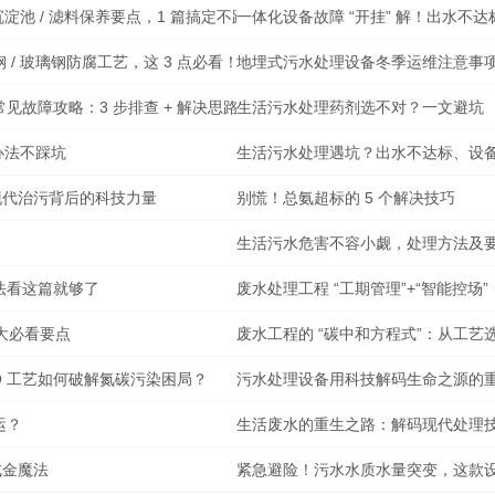
淀池 / 滤料保养要点，1 篇搞定不踩雷
一体化设备故障 “开挂” 解！出水不达
/ 玻璃钢防腐工艺，这 3 点必看！
地埋式污水处理设备冬季运维注意事
故障攻略：3 步排查 + 解决思路
生活污水处理药剂选不对？一文避坑
个办法不踩坑
生活污水处理遇坑？出水不达标、设备堵
现代治污背后的科技力量
别慌！总氨超标的 5 个解决技巧
生活污水危害不容小觑，处理方法及
法看这篇就够了
废水处理工程 “工期管理”+“智能控场
 大必看要点
废水工程的 “碳中和方程式”：从工
AO 工艺如何破解氮碳污染困局？
污水处理设备用科技解码生命之源的
运？
生活废水的重生之路：解码现代处理
成金魔法
紧急避险！污水水质水量突变，这款