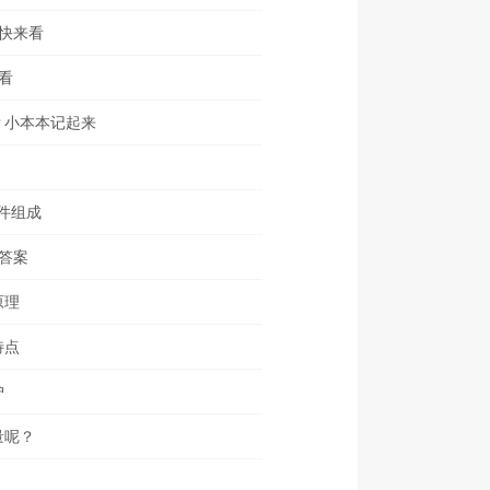
快来看
看
？小本本记起来
件组成
答案
原理
特点
护
量呢？