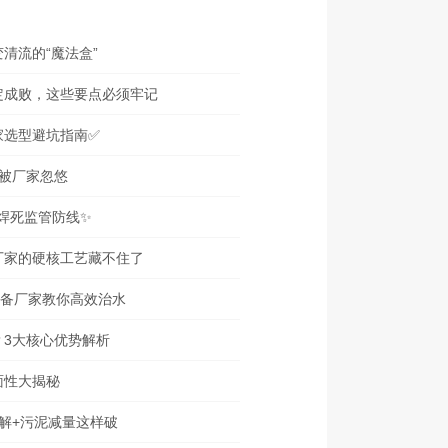
清流的“魔法盒”
定成败，这些要点必须牢记
家选型避坑指南✅
被厂家忽悠
”焊死监管防线✨
厂家的硬核工艺藏不住了
设备厂家教你高效治水
？3大核心优势解析
面性大揭秘
解+污泥减量这样破