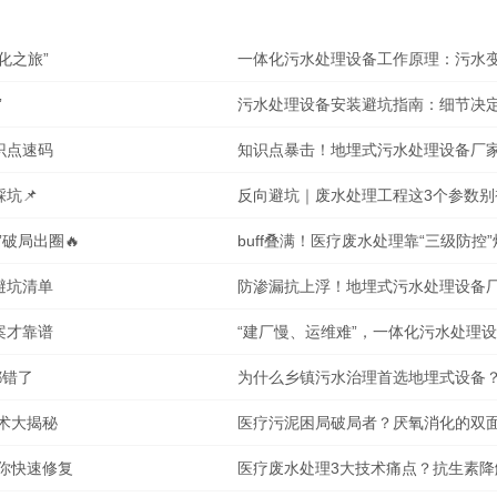
化之旅”
一体化污水处理设备工作原理：污水变
”
污水处理设备安装避坑指南：细节决
识点速码
知识点暴击！地埋式污水处理设备厂
坑📌
反向避坑｜废水处理工程这3个参数别
破局出圈🔥
buff叠满！医疗废水处理靠“三级防控
避坑清单
防渗漏抗上浮！地埋式污水处理设备
案才靠谱
“建厂慢、运维难”，一体化污水处理
都错了
为什么乡镇污水治理首选地埋式设备
技术大揭秘
医疗污泥困局破局者？厌氧消化的双
你快速修复
医疗废水处理3大技术痛点？抗生素降