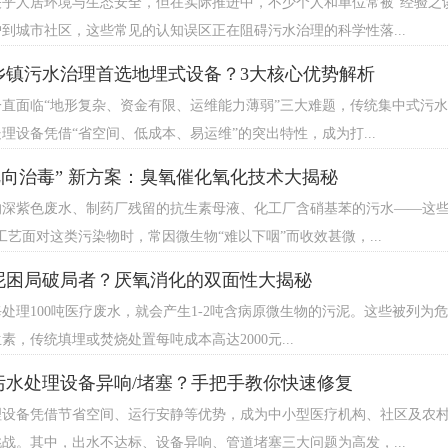
关乎人居环境与生态安全，但在实际推进中，不少个人和单位常被“经验之
到城市社区，这些常见的认知误区正在阻碍污水治理的科学性落...
乡镇污水治理首选地埋式设备？3大核心优势解析
一直面临“地形复杂、资金有限、运维能力薄弱”三大难题，传统集中式污
理设备凭借“省空间、低成本、易运维”的突出特性，成为打...
靶向治毒” 新方案：臭氧催化氧化技术大揭秘
的深紫色废水、制药厂残留的抗生素母液、化工厂含硝基苯的污水——这些
工艺面对这类污染物时，常因微生物“难以下咽”而收效甚微，...
泥困局破局者？厌氧消化的双面性大揭秘
处理100吨医疗废水，就会产生1-2吨含病原微生物的污泥。这些被列为危
素，传统填埋或焚烧处置每吨成本高达2000元...
污水处理设备异响/堵塞？手把手教你快速修复
理设备凭借节省空间、运行安静等优势，成为中小型医疗机构、社区及农
战。其中，出水不达标、设备异响、管道堵塞三大问题为高发，...