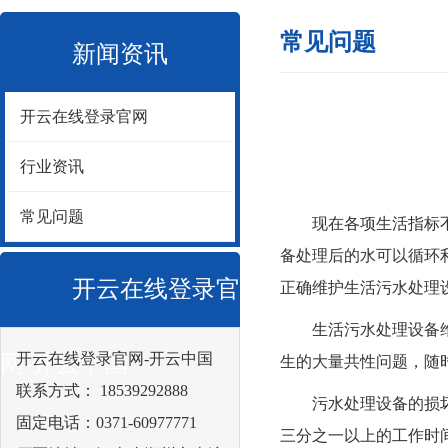
常见问题
新闻资讯
开云在线登录官网
行业资讯
常见问题
现在各项生活指标不断
备处理后的水可以循环
开云在线登录官
正确维护
生活污水处理
生活污水处理设备维修
开云在线登录官网-开云中国
网-开云中国
生的大量共性问题，随
联系方式： 18539292888
污水处理设备的损坏往
固定电话：0371-60977771
三分之一以上的工作时