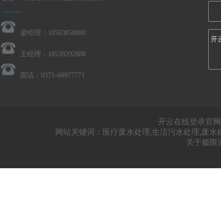
梁经理：18503850880
开
王经理：18539292888
固话：0371-60977771
开云在线登录官网-
网站关键词：医疗废水处理,生活污水处理,废水
关于极限