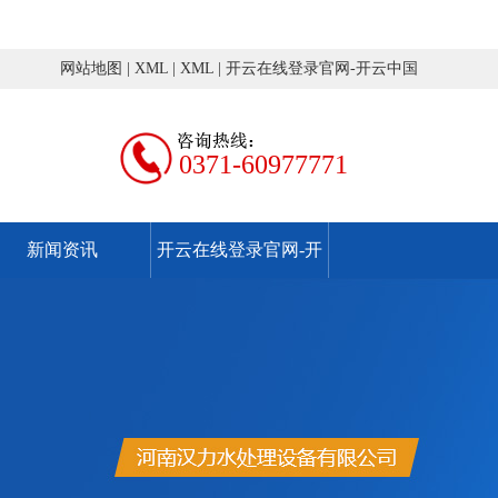
网站地图
|
XML
|
XML
|
开云在线登录官网-开云中国
0371-60977771
新闻资讯
开云在线登录官网-开
开云在线登录官网
云中国
行业资讯
常见问题