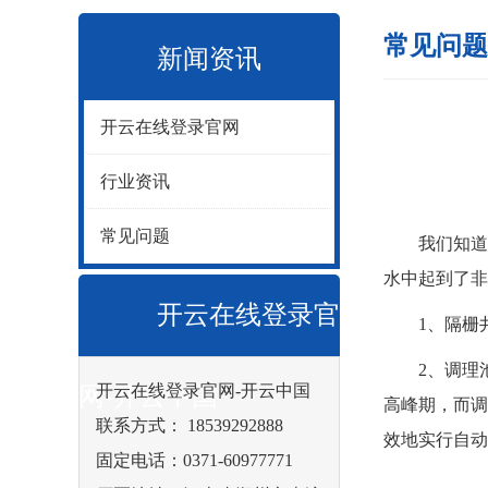
常见问题
新闻资讯
开云在线登录官网
行业资讯
常见问题
我们知道
水中起到了非
开云在线登录官
1、隔栅井
2、调理池
开云在线登录官网-开云中国
网-开云中国
高峰期，而调
联系方式： 18539292888
效地实行自动
固定电话：0371-60977771