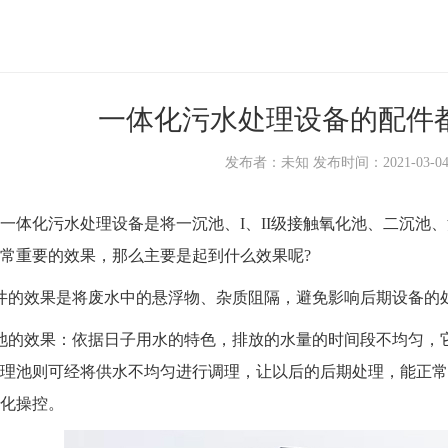
一体化污水处理设备的配件
发布者：未知 发布时间：2021-03-04 1
一体化污水处理设备
是将一沉池、I、II级接触氧化池、二沉
常重要的效果，那么主要是起到什么效果呢?
的效果是将废水中的悬浮物、杂质阻隔，避免影响后期设备的
的效果：依据日子用水的特色，排放的水量的时间段不均匀，它
理池则可经将供水不均匀进行调理，让以后的后期处理，能正常
化操控。