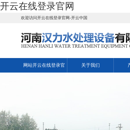
开云在线登录官网
欢迎访问开云在线登录官网-开云中国
网站开云在线登录官
关于我们
网