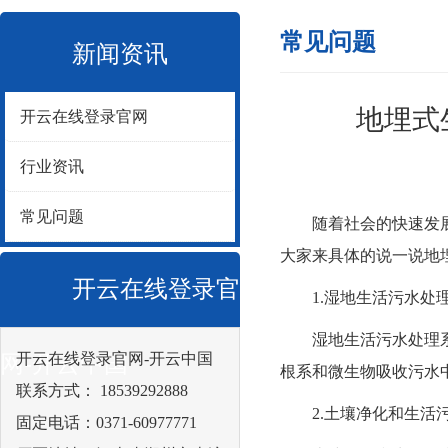
常见问题
新闻资讯
地埋式
开云在线登录官网
行业资讯
常见问题
随着社会的快速发展，
大家来具体的说一说地
开云在线登录官
1.湿地生活污水处
湿地生活污水处理系统
开云在线登录官网-开云中国
网-开云中国
根系和微生物吸收污水
联系方式： 18539292888
2.土壤净化和生活污
固定电话：0371-60977771