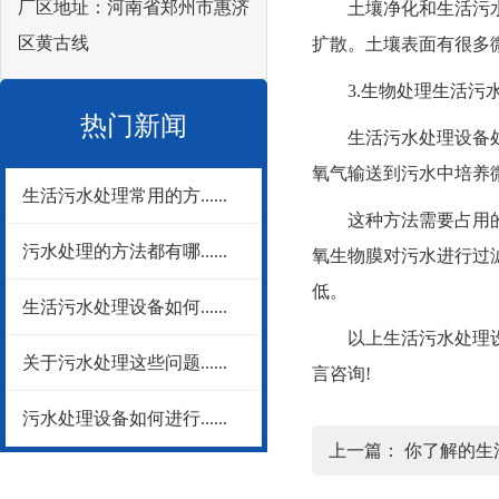
厂区地址：河南省郑州市惠济
土壤净化和生活污水处
区黄古线
扩散。土壤表面有很多
3.生物处理生活污
热门新闻
生活污水处理设备处理
氧气输送到污水中培养
生活污水处理常用的方......
这种方法需要占用的土
污水处理的方法都有哪......
氧生物膜对污水进行过
低。
生活污水处理设备如何......
以上生活污水处理设备
关于污水处理这些问题......
言咨询!
污水处理设备如何进行......
上一篇：
你了解的生