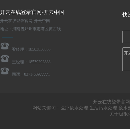
开云在线登录官网-开云中国
快
开云在线登录官网-开云中国
地址：河南省郑州市惠济区黄古线
梁经理：18503850880
开
王经理：18539292888
固话：0371-60977771
开云在线登录官网-
网站关键词：医疗废水处理,生活污水处理,废水
关于极限