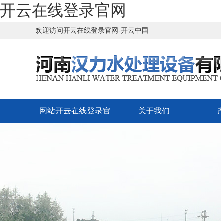
开云在线登录官网
欢迎访问开云在线登录官网-开云中国
网站开云在线登录官
关于我们
网