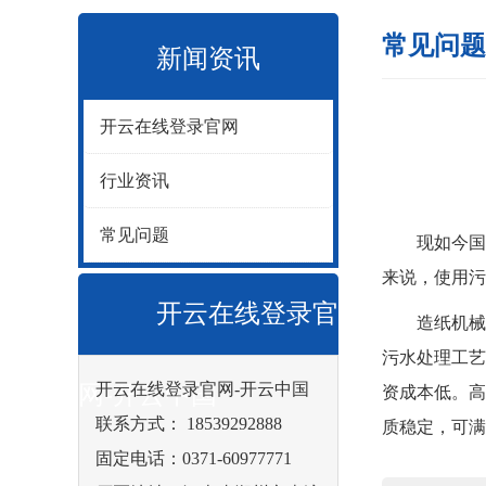
常见问题
新闻资讯
开云在线登录官网
行业资讯
常见问题
现如今国家
来说，使用污
开云在线登录官
造纸机械污
污水处理工艺
开云在线登录官网-开云中国
网-开云中国
资成本低。高
联系方式： 18539292888
质稳定，可满
固定电话：0371-60977771