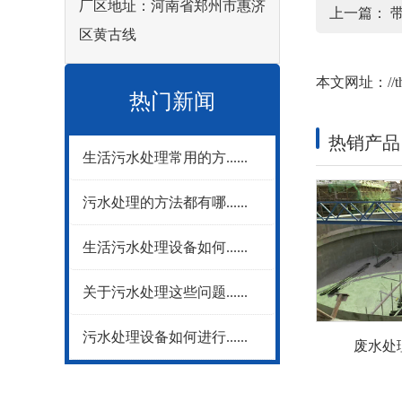
厂区地址：河南省郑州市惠济
上一篇：
区黄古线
本文网址：
//
热门新闻
热销产品
生活污水处理常用的方......
污水处理的方法都有哪......
生活污水处理设备如何......
关于污水处理这些问题......
污水处理设备如何进行......
废水处