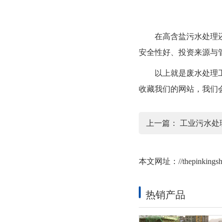
在高含盐污水处理还有
安全性好、投资来源与
以上就是废水处理工程
收藏我们的网站，我们会
上一篇：
工业污水处
本文网址：
//thepinkings
热销产品