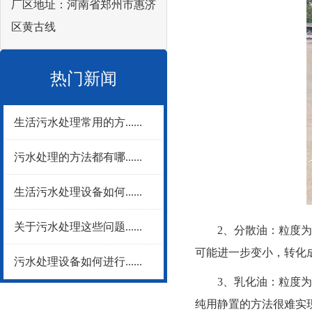
厂区地址：河南省郑州市惠济
区黄古线
热门新闻
生活污水处理常用的方......
污水处理的方法都有哪......
生活污水处理设备如何......
关于污水处理这些问题......
2、分散油：粒度为10
可能进一步变小，转化成
污水处理设备如何进行......
3、乳化油：粒度为0.
纯用静置的方法很难实