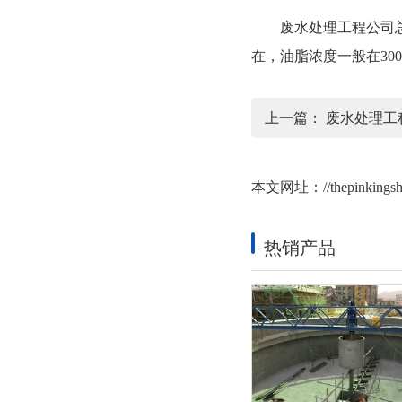
废水处理工程公司总结
在，油脂浓度一般在300
上一篇：
废水处理工
本文网址：
//thepinkings
热销产品