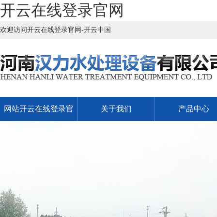
开云在线登录官网
欢迎访问开云在线登录官网-开云中国
网站开云在线登录官
关于我们
产品中心
网