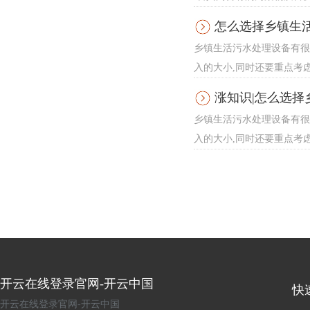
怎么选择乡镇生
乡镇生活污水处理设备有很
入的大小,同时还要重点考虑
涨知识|怎么选择
乡镇生活污水处理设备有很
入的大小,同时还要重点考虑
开云在线登录官网-开云中国
快
开云在线登录官网-开云中国