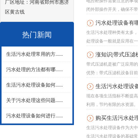
电控柜操作需要注意的事项
厂区地址：河南省郑州市惠济
闭外部操作开关，确保不带负
区黄古线
污水处理设备有
生活污水处理种类有太多，
热门新闻
处理设备一般就是应用在一
生活污水处理常用的方......
涨知识|带式压滤
带式压滤机是被广泛应用的
污水处理的方法都有哪......
优势：带式压滤机设备目前
生活污水处理设备如何......
生活污水处理设
现在各项生活指标不断提高
关于污水处理这些问题......
利用，节约有限的水资源。
污水处理设备如何进行......
购买生活污水处
生活污水处理设备作为大中
生活污水处理设备的基础常识