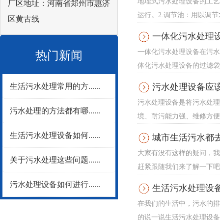
地埋式污水处理设备的工艺
厂区地址：河南省郑州市惠济
运行。2.调节池：用以调节
区黄古线
一体化污水处理
一体化污水处理设备在污水
热门新闻
体化污水处理设备的过滤袋
生活污水处理常用的方......
污水处理设备应
污水处理设备是将污水处理
污水处理的方法都有哪......
境、耐污能力强、维修方便
生活污水处理设备如何......
城市生活污水都
大家有没有这样的疑问，我
关于污水处理这些问题......
赶紧跟随我们来了解一下吧
污水处理设备如何进行......
生活污水处理设
在我们的生活中，污水的排
的说一说生活污水处理设备