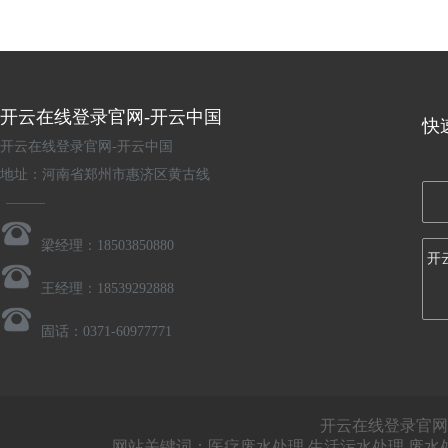
开云在线登录官网-开云中国
快
开云在线登录官网-开云中国
地址：河南省郑州市惠济区黄古线
梁经理：18503850880
开
王经理：18539292888
固话：0371-60977771
开云在线登录官网-
网站关键词：医疗废水处理,生活污水处理,废水