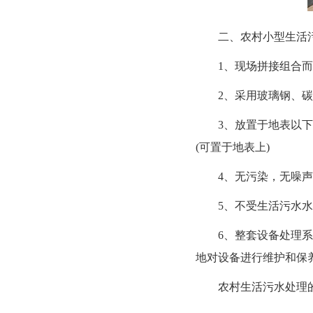
二、农村小型生活污
1、现场拼接组合而成
2、采用玻璃钢、碳钢
3、放置于地表以下，
(可置于地表上)
4、无污染，无噪声，
5、不受生活污水水量
6、整套设备处理系统
地对设备进行维护和保
农村生活污水处理的重