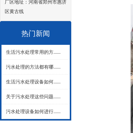
厂区地址：河南省郑州市惠济
区黄古线
热门新闻
生活污水处理常用的方......
污水处理的方法都有哪......
生活污水处理设备如何......
关于污水处理这些问题......
污水处理设备如何进行......