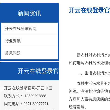
开云在线登录官
新闻资讯
开云在线登录官网
行业资讯
常见问题
新农村对农村污水处理
如何选购农村污水处理
开云在线登录官
一、生活农村污水水
农村生活污水具有水量
开云在线登录官网-开云中国
网-开云中国
河流、湖泊和池塘等地
联系方式： 18539292888
方病和人畜共患疾病的
固定电话：0371-60977771
经济发展。