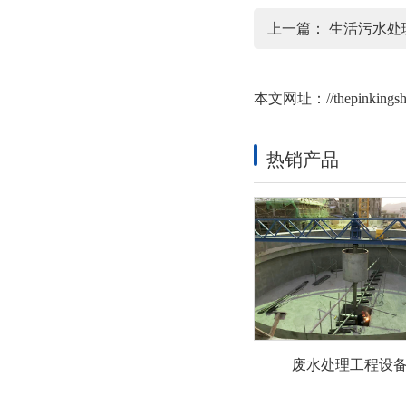
上一篇：
生活污水处
本文网址：
//thepinkings
热销产品
废水处理工程设