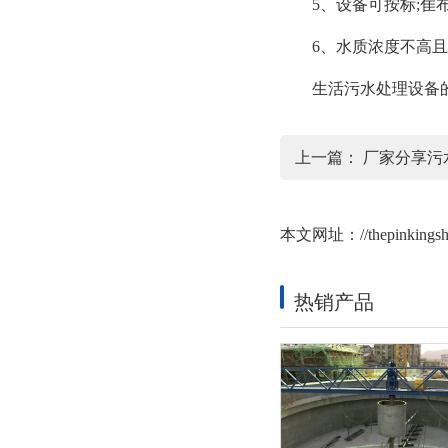
5、设备可按标;隹布
6、水质浓度不高且
生活污水处理设备的相
上一篇：
厂家分享污
本文网址：
//thepinkings
热销产品