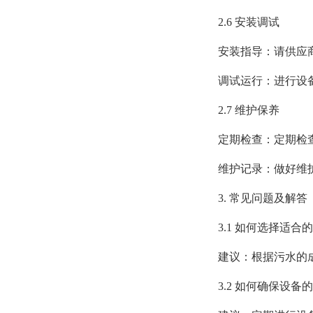
2.6 安装调试
安装指导：请供应商
调试运行：进行设备
2.7 维护保养
定期检查：定期检查
维护记录：做好维护
3. 常见问题及解答
3.1 如何选择适合的
建议：根据污水的成分
3.2 如何确保设备的