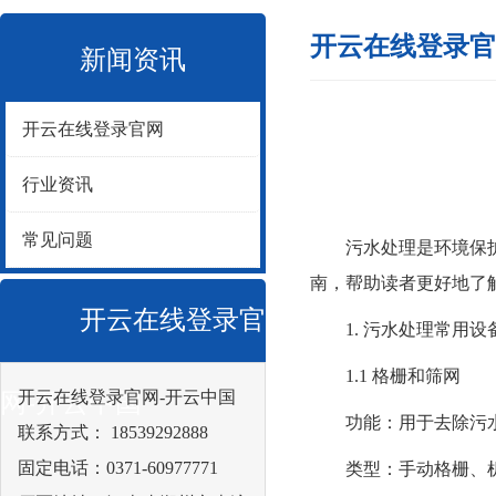
开云在线登录官
新闻资讯
开云在线登录官网
行业资讯
常见问题
污水处理是环境保护的
南，帮助读者更好地了
开云在线登录官
1. 污水处理常用设
1.1 格栅和筛网
开云在线登录官网-开云中国
网-开云中国
功能：用于去除污水
联系方式： 18539292888
固定电话：0371-60977771
类型：手动格栅、机