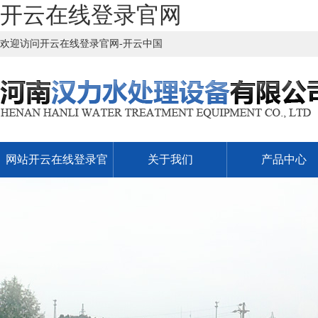
开云在线登录官网
欢迎访问开云在线登录官网-开云中国
网站开云在线登录官
关于我们
产品中心
网