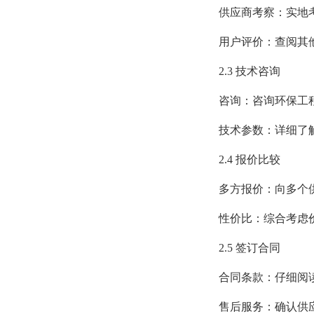
供应商考察：实地考
用户评价：查阅其他
2.3 技术咨询
咨询：咨询环保工程
技术参数：详细了解
2.4 报价比较
多方报价：向多个供
性价比：综合考虑价
2.5 签订合同
合同条款：仔细阅读
售后服务：确认供应