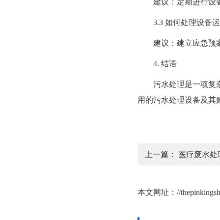
建议：定期进行设备
3.3 如何处理设备运
建议：建立应急预案
4. 结语
污水处理是一项复杂的
用的污水处理设备及其
上一篇：
医疗废水处
本文网址：
//thepinkings