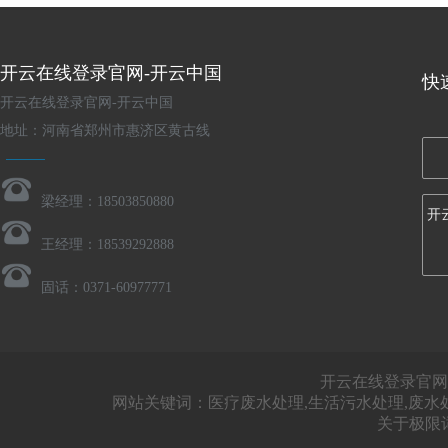
开云在线登录官网-开云中国
快
开云在线登录官网-开云中国
地址：河南省郑州市惠济区黄古线
梁经理：18503850880
开
王经理：18539292888
固话：0371-60977771
开云在线登录官网-
网站关键词：医疗废水处理,生活污水处理,废水
关于极限