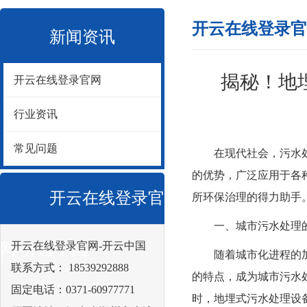
开云在线登录官
新闻资讯
揭秘！地
开云在线登录官网
行业资讯
常见问题
在现代社会，污水处理
的优势，广泛应用于各
开云在线登录官
所环保治理的得力助手
一、城市污水处理的
开云在线登录官网-开云中国
网-开云中国
随着城市化进程的加速
联系方式： 18539292888
的特点，成为城市污水
固定电话：0371-60977771
时，地埋式污水处理设