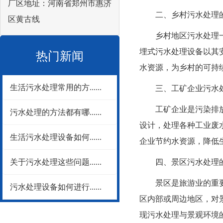
厂区地址：河南省郑州市惠济
二、乡村污水处理的
区黄古线
乡村地区污水处理一直
埋式污水处理设备以其
热门新闻
水资源，为乡村的可持
生活污水处理常用的方......
三、工矿企业污水处
工矿企业是污染排放的
污水处理的方法都有哪......
设计，处理各种工业废
生活污水处理设备如何......
企业节约水资源，降低
关于污水处理这些问题......
四、景区污水处理的
景区是旅游业的重要组
污水处理设备如何进行......
区内部或周边地区，对
现污水处理与景观环境