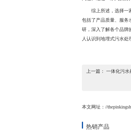
综上所述，选择一家合
包括了产品质量、服务
研，深入了解各个品牌
人认识到地埋式污水处
上一篇：
一体化污水
本文网址：
//thepinkings
热销产品