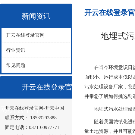
开云在线登录官
新闻资讯
地埋式污
开云在线登录官网
行业资讯
常见问题
在当今环境意识日益增
面积小、运行成本低以
开云在线登录官
污水处理设备厂家，您
并带您了解如何挑选到
开云在线登录官网-开云中国
网-开云中国
地埋式污水处理设备
联系方式： 18539292888
随着我国城镇化进程的
固定电话：0371-60977771
量土地资源，并且可能