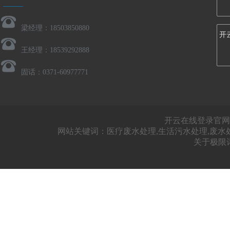
梁经理：18503850880
开
王经理：18539292888
固话：0371-60977771
开云在线登录官网-
网站关键词：医疗废水处理,生活污水处理,废水
关于极限