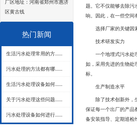
厂区地址：河南省郑州市惠济
题。它不仅能够去除污
区黄古线
响。因此，在一些空间
选择厂家的关键因
热门新闻
技术研发实力
生活污水处理常用的方......
一个地埋式污水处理设
如，采用先进的生物处
污水处理的方法都有哪......
标。
生活污水处理设备如何......
生产制造水平
关于污水处理这些问题......
除了技术创新外，生产
保证每一个出厂的产品
污水处理设备如何进行......
备安装指导、定期巡检