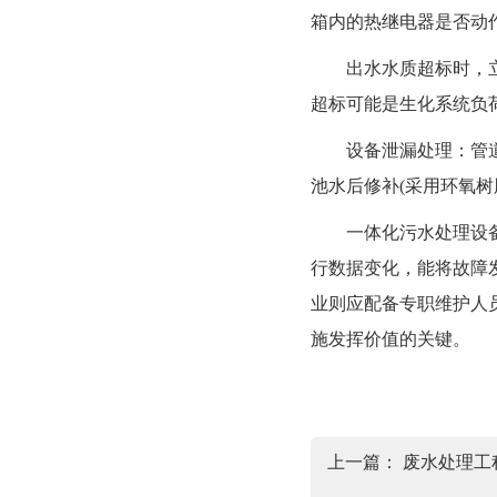
箱内的热继电器是否动
出水水质超标时，立即
超标可能是生化系统负荷
设备泄漏处理：管道泄
池水后修补(采用环氧
一体化污水处理设备的
行数据变化，能将故障发
业则应配备专职维护人
施发挥价值的关键。
上一篇：
废水处理工程