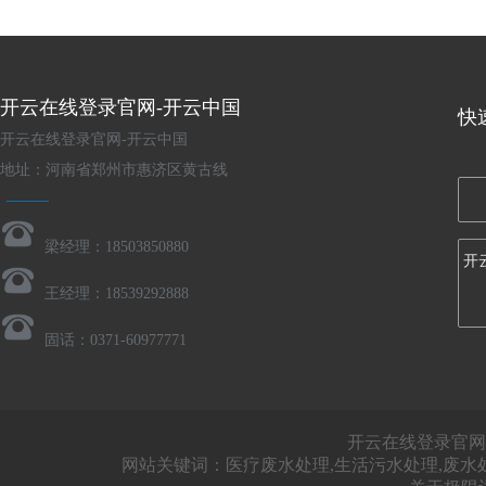
开云在线登录官网-开云中国
快
开云在线登录官网-开云中国
地址：河南省郑州市惠济区黄古线
梁经理：18503850880
开
王经理：18539292888
固话：0371-60977771
开云在线登录官网-
网站关键词：医疗废水处理,生活污水处理,废水