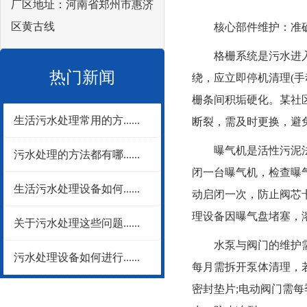
厂区地址：河南省郑州市惠济
区黄古线
核心部件维护：准确
格栅系统是污水进入设
热门新闻
绕，应立即停机清理(
栅条间积垢硬化。某社
生活污水处理常用的方......
断裂，需及时更换，避
曝气机是活性污泥法处
污水处理的方法都有哪......
闭一台曝气机，检查曝气
生活污水处理设备如何......
动启闭一次，防止阀芯
理设备因曝气盘堵塞，溶解
关于污水处理这些问题......
水泵与阀门的维护需关
污水处理设备如何进行......
每月需拆开泵体清理，
密封垫片;电动阀门需