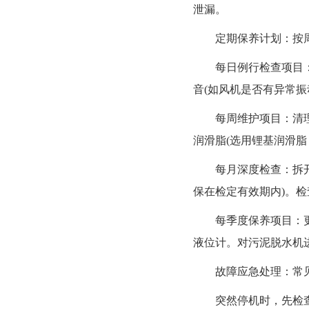
泄漏。
定期保养计划：按周
每日例行检查项目：格
音(如风机是否有异常振
每周维护项目：清理格栅
润滑脂(选用锂基润滑脂，每
每月深度检查：拆开水
保在检定有效期内)。
每季度保养项目：更换
液位计。对污泥脱水机
故障应急处理：常见
突然停机时，先检查总