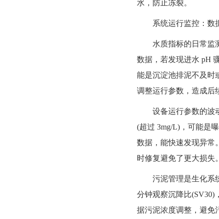
水，防止冻裂。
系统运行监控：数据
水质指标的日常监测是维护
数据，若发现进水 pH 
能是沉淀池排泥不及时
调整运行参数，造成后
设备运行参数的波动需
(超过 3mg/L)，
数据，能快速发现异常。
时修复避免了更大损失
污泥管理是生化系统稳定的
分钟观察沉降比(SV3
据污泥浓度调整，避免