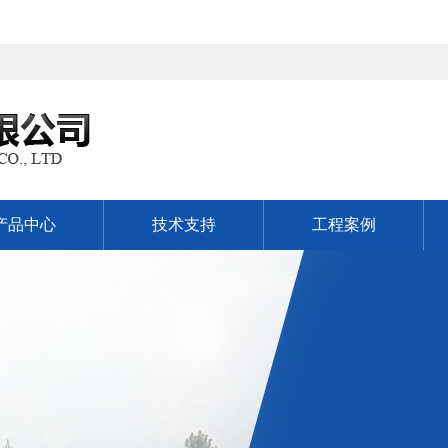
产品中心
技术支持
工程案例