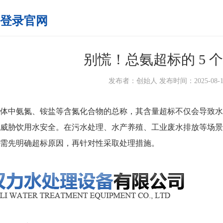
登录官网
别慌！总氨超标的 5 
发布者：创始人 发布时间：2025-08-11 1
中氨氮、铵盐等含氮化合物的总称，其含量超标不仅会导致水
威胁饮用水安全。在污水处理、水产养殖、工业废水排放等场景
需先明确超标原因，再针对性采取处理措施。