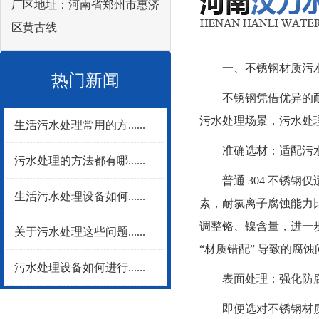
厂区地址：河南省郑州市惠济
区黄古线
一、不锈钢材质污水
热门新闻
不锈钢凭借优异的耐
污水处理场景，污水处
生活污水处理常用的方......
准确选材：适配污
污水处理的方法都有哪......
普通 304 不锈钢仅
生活污水处理设备如何......
素，耐氯离子腐蚀能力比 
调整铬、镍含量，进一
关于污水处理这些问题......
“材质错配” 导致的腐蚀
污水处理设备如何进行......
表面处理：强化防
即便选对不锈钢材质，