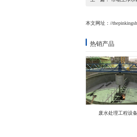
本文网址：
//thepinkings
热销产品
废水处理工程设