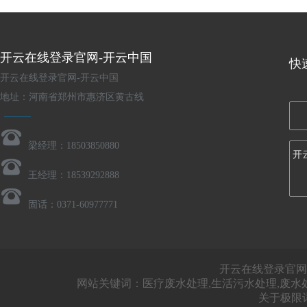
开云在线登录官网-开云中国
快
开云在线登录官网-开云中国
地址：河南省郑州市惠济区黄古线
梁经理：18503850880
开
王经理：18539292888
固话：0371-60977771
开云在线登录官网-
网站关键词：医疗废水处理,生活污水处理,废水
关于极限