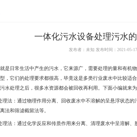
一体化污水设备处理污水的
发布者：未知 发布时间：2021-05-17 1
是日常生活中产生的污水，它来源广，需要处理的量和有机物
型，它们的处理要求都很高，毕竟这是多类行业废水中比较适合
污水处理之后，很多水资源都会被回收再利用。下面小编就来为
理法：通过物理作用分离、回收废水中不溶解的呈悬浮状态的污
离法和筛滤截留法等。
理法：通过化学反应和传质作用来分离、清理废水中呈溶解、胶