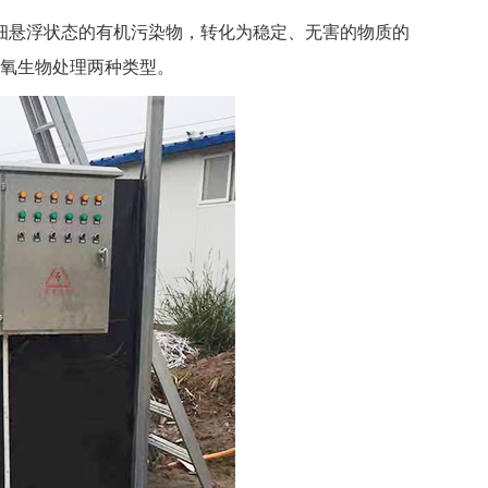
悬浮状态的有机污染物，转化为稳定、无害的物质的
氧生物处理两种类型。