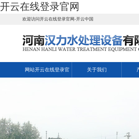
开云在线登录官网
欢迎访问开云在线登录官网-开云中国
网站开云在线登录官
关于我们
网