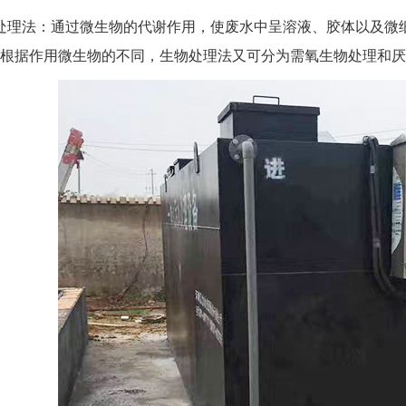
理法：通过微生物的代谢作用，使废水中呈溶液、胶体以及微细
根据作用微生物的不同，生物处理法又可分为需氧生物处理和厌