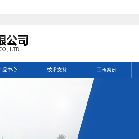
产品中心
技术支持
工程案例