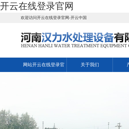
开云在线登录官网
欢迎访问开云在线登录官网-开云中国
网站开云在线登录官
关于我们
网