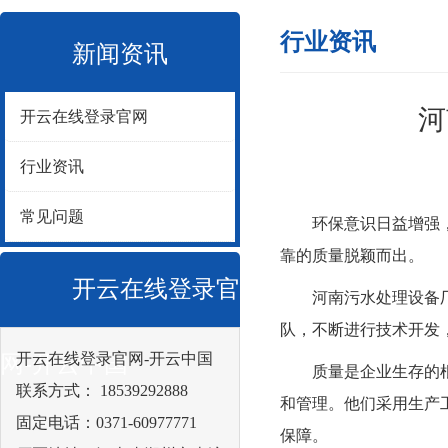
行业资讯
新闻资讯
河
开云在线登录官网
行业资讯
常见问题
环保意识日益增强，污
靠的质量脱颖而出。
开云在线登录官
河南污水处理设备厂家
队，不断进行技术开发
开云在线登录官网-开云中国
网-开云中国
质量是企业生存的根本
联系方式： 18539292888
和管理。他们采用生产
固定电话：0371-60977771
保障。