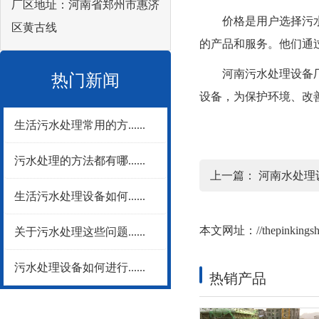
厂区地址：河南省郑州市惠济
价格是用户选择污水处
区黄古线
的产品和服务。他们通
河南污水处理设备厂家
热门新闻
设备，为保护环境、改
生活污水处理常用的方......
污水处理的方法都有哪......
上一篇：
河南水处理
生活污水处理设备如何......
本文网址：
//thepinkings
关于污水处理这些问题......
污水处理设备如何进行......
热销产品