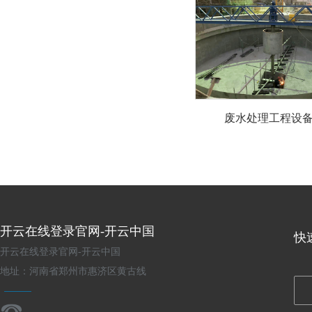
废水处理工程设
开云在线登录官网-开云中国
快
开云在线登录官网-开云中国
地址：河南省郑州市惠济区黄古线