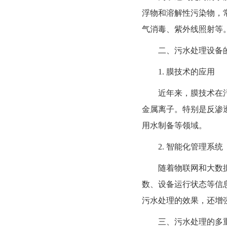
浮物和溶解性污染物，
气消毒、紫外线照射等
二、污水处理设备的
1. 膜技术的应用
近年来，膜技术在污水
金属离子。特别是反渗
用水制备等领域。
2. 智能化管理系统
随着物联网和大数据技
数、设备运行状态等信
污水处理的效果，还增
三、污水处理的多