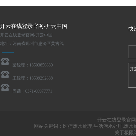
开云在线登录官网-开云中国
快
开云在线登录官网-开云中国
地址：河南省郑州市惠济区黄古线
梁经理：18503850880
开
王经理：18539292888
固话：0371-60977771
开云在线登录官网-
网站关键词：医疗废水处理,生活污水处理,废水
关于极限