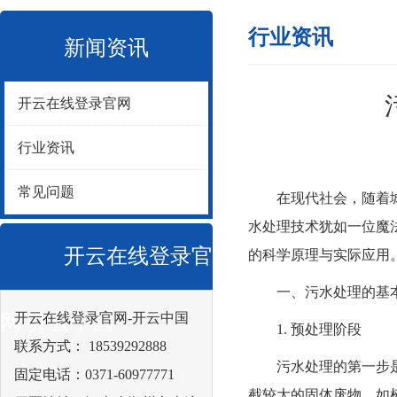
行业资讯
新闻资讯
开云在线登录官网
行业资讯
常见问题
在现代社会，随着城市
水处理技术犹如一位魔
开云在线登录官
的科学原理与实际应用
一、污水处理的基
开云在线登录官网-开云中国
网-开云中国
1. 预处理阶段
联系方式： 18539292888
污水处理的第一步是预
固定电话：0371-60977771
截较大的固体废物，如