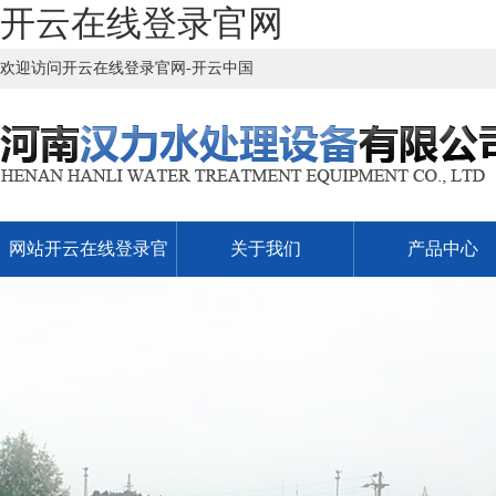
开云在线登录官网
欢迎访问开云在线登录官网-开云中国
网站开云在线登录官
关于我们
产品中心
网