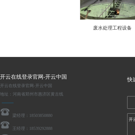
废水处理工程设备
开云在线登录官网-开云中国
快
开云在线登录官网-开云中国
地址：河南省郑州市惠济区黄古线
梁经理：18503850880
开
王经理：18539292888