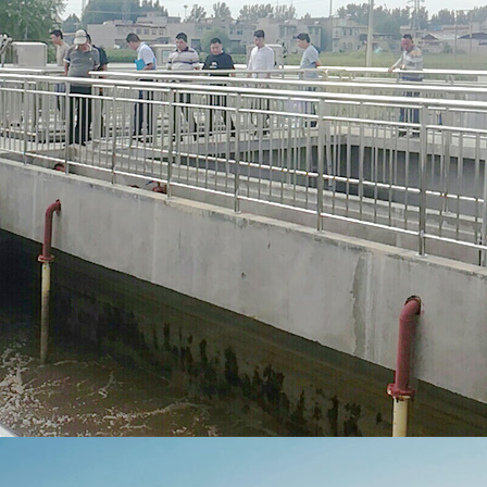
一体化污水处理
机械格栅