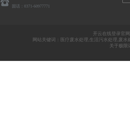
固话：0371-60977771
开云在线登录官网-
网站关键词：医疗废水处理,生活污水处理,废水
关于极限