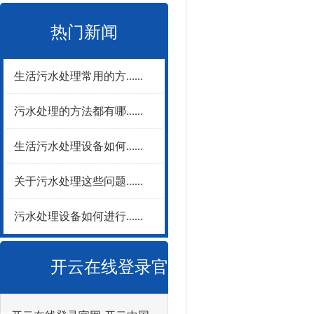
热门新闻
生活污水处理常用的方......
污水处理的方法都有哪......
生活污水处理设备如何......
关于污水处理这些问题......
污水处理设备如何进行......
开云在线登录官