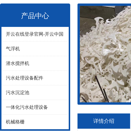
产品中心
开云在线登录官网-开云中国
气浮机
潜水搅拌机
污水处理设备配件
污水沉淀池
一体化污水处理设备
详情介绍
机械格栅