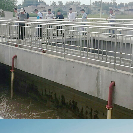
一体化污水处理
机械格栅