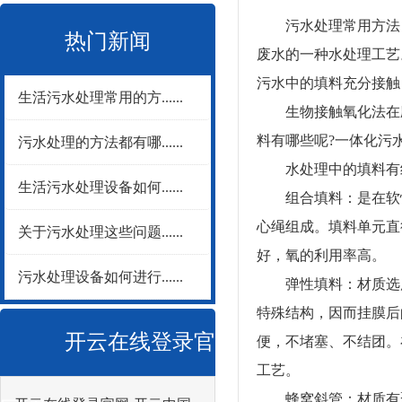
污水处理常用方法：生
热门新闻
废水的一种水处理工艺
污水中的填料充分接触
生活污水处理常用的方......
生物接触氧化法在应用
料有哪些呢?
一体化污
污水处理的方法都有哪......
水处理中的填料有组
生活污水处理设备如何......
组合填料：是在软性
心绳组成。填料单元直径
关于污水处理这些问题......
好，氧的利用率高。
污水处理设备如何进行......
弹性填料：材质选用
特殊结构，因而挂膜后
开云在线登录官
便，不堵塞、不结团。
工艺。
蜂窝斜管：材质有聚