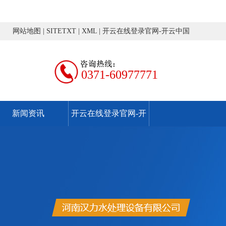
网站地图
|
SITETXT
|
XML
|
开云在线登录官网-开云中国
0371-60977771
新闻资讯
开云在线登录官网-开
云中国