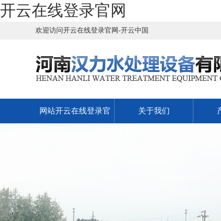
开云在线登录官网
欢迎访问开云在线登录官网-开云中国
网站开云在线登录官
关于我们
网