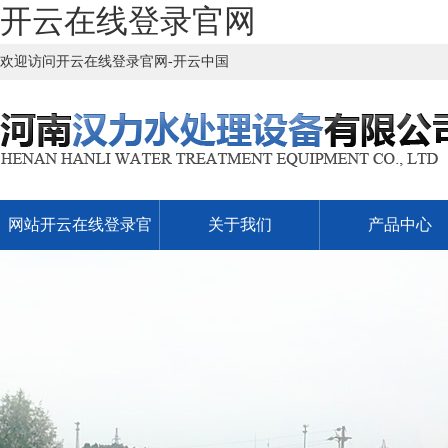
开云在线登录官网
欢迎访问开云在线登录官网-开云中国
网站开云在线登录官
关于我们
产品中心
网