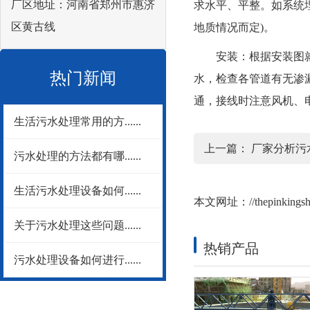
厂区地址：河南省郑州市惠济
求水平、平整。如系统
区黄古线
地质情况而定)。
安装：根据安装图就位
热门新闻
水，检查各管道有无渗
通，接线时注意风机、
生活污水处理常用的方......
上一篇：
厂家分析污
污水处理的方法都有哪......
生活污水处理设备如何......
本文网址：
//thepinkings
关于污水处理这些问题......
热销产品
污水处理设备如何进行......