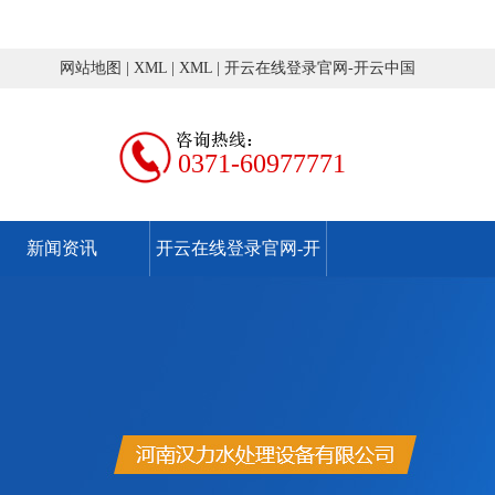
网站地图
|
XML
|
XML
|
开云在线登录官网-开云中国
0371-60977771
新闻资讯
开云在线登录官网-开
开云在线登录官网
云中国
行业资讯
常见问题