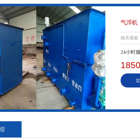
气浮机
相关搜索
24小时
185
绍