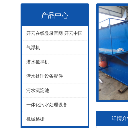
产品中心
开云在线登录官网-开云中国
气浮机
潜水搅拌机
污水处理设备配件
污水沉淀池
一体化污水处理设备
详情介
机械格栅