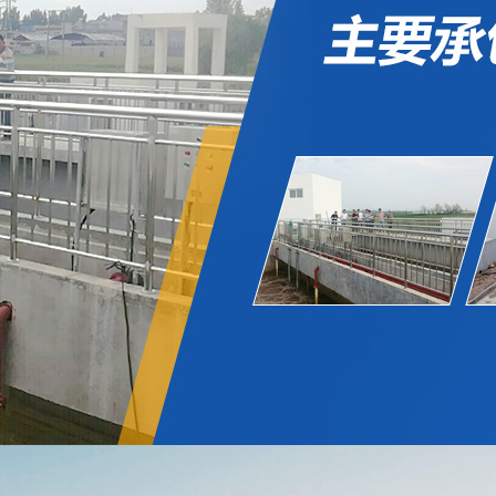
污水处理设备
机械格栅