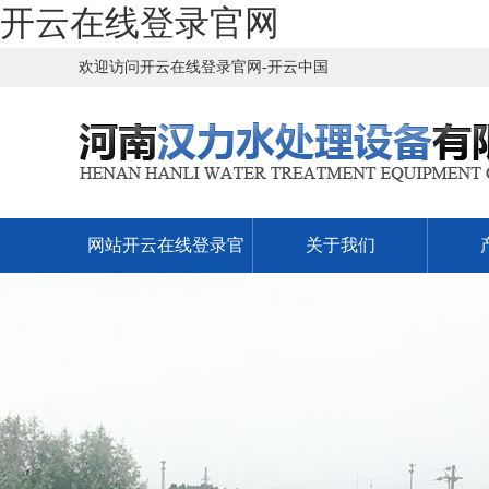
开云在线登录官网
欢迎访问开云在线登录官网-开云中国
网站开云在线登录官
关于我们
开云在
网
潜
污水
污