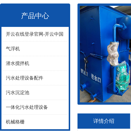
产品中心
开云在线登录官网-开云中国
气浮机
潜水搅拌机
污水处理设备配件
污水沉淀池
一体化污水处理设备
详情介绍
机械格栅